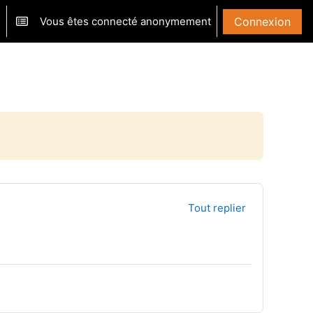
Vous êtes connecté anonymement
Connexion
ver/désactiver la saisie de recherche
Tout replier