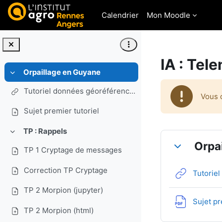
Passer au contenu principal
Calendrier
Mon Moodle
IA : Tel
Orpaillage en Guyane
Replier
Tutoriel données géoréférencées - orpaillage en Guyane
Vous 
Sujet premier tutoriel
TP : Rappels
Résumé 
Replier
Orpa
TP 1 Cryptage de messages
Replier
Correction TP Cryptage
Tutorie
TP 2 Morpion (jupyter)
Sujet pr
TP 2 Morpion (html)