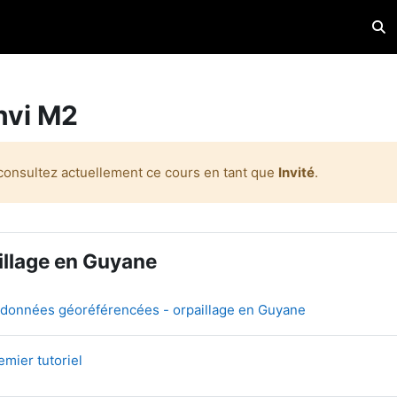
Acti
envi M2
consultez actuellement ce cours en tant que
Invité
.
de section
illage en Guyane
URL
l données géoréférencées - orpaillage en Guyane
Fichier
emier tutoriel