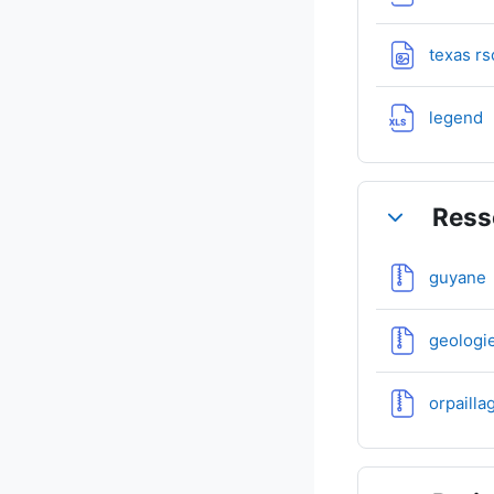
texas r
F
legend
Ress
Replier
guyane
geologi
orpaill