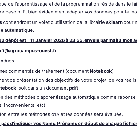
pe de l'apprentissage et de la programmation réside dans le fait
re besoin. Et bien évidemment adapter vos données pour le mod
s
contiendront un volet d'utilisation de la librairie
sklearn
pour 
ge automatique.
du dépôt est : 11 Janvier 2026 à 23:55. envoie par mail à mon a
afi@agrocampus-ouest.fr
endues :
es commentés de traitement (document
Notebook
)
nt de présentation des objectifs de votre projet, de vos réalisa
tebook
, soit dans un document
pdf
)
on des méthodes d'apprentissage automatique comme réponse à
, inconvénients, etc)
ion entre les méthodes d'IA et les données sera évaluée.
z pas d'indiquer vos Noms, Prénoms en début de chaque fichie