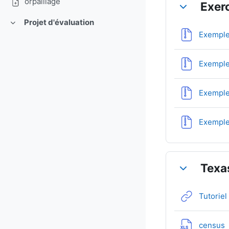
orpaillage
Exerc
Replier
Projet d'évaluation
Replier
Exemple 
Exemple 
Exemple 
Exemple 
Texas
Replier
Tutorie
census