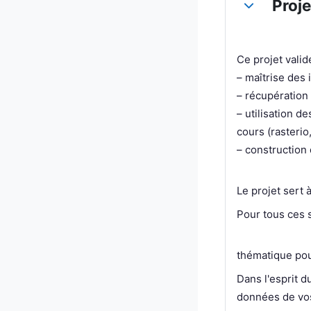
Proje
Replier
Ce projet valid
– maîtrise des 
– récupération
– utilisation 
cours (rasterio
– construction 
Le projet sert
Pour tous ces s
2) d'aller
thématique pou
Dans l'esprit d
données de vos