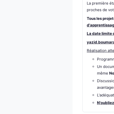
La première éta
proches de vot
Tous les projet
d'apprentissa
La date limite 
yazid.boumar
Réalisation att
Programm
Un docume
même
No
Discussi
avantages
L'adéquat
N'oublie