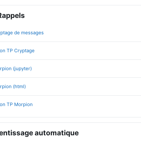
Rappels
Fichier
yptage de messages
Fichier
ion TP Cryptage
Fichier
rpion (jupyter)
Fichier
rpion (html)
Fichier
ion TP Morpion
entissage automatique