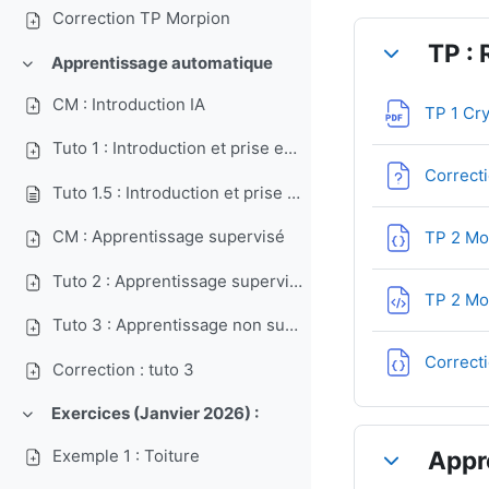
Correction TP Morpion
TP : 
Apprentissage automatique
Replier
Replier
CM : Introduction IA
TP 1 Cr
Tuto 1 : Introduction et prise en main scikit learn
Correct
Tuto 1.5 : Introduction et prise en main (suite)
CM : Apprentissage supervisé
TP 2 Mo
Tuto 2 : Apprentissage supervisé
TP 2 Mo
Tuto 3 : Apprentissage non supervisé
Correct
Correction : tuto 3
Exercices (Janvier 2026) :
Replier
Exemple 1 : Toiture
Appr
Replier