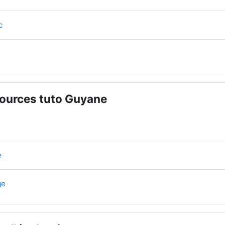
Fichier
sc
ichier
ources tuto Guyane
Fichier
Fichier
e
Fichier
age