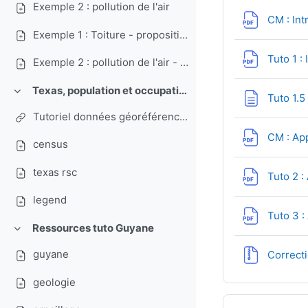
Exemple 2 : pollution de l'air
CM : Int
Exemple 1 : Toiture - proposition de solution
Tuto 1 :
Exemple 2 : pollution de l'air - proposition de solution
Texas, population et occupation du sol
Replier
Tuto 1.5
Tutoriel données géoréférencées 2 - Texas
CM : Ap
census
texas rsc
Tuto 2 
legend
Tuto 3 
Ressources tuto Guyane
Replier
guyane
Correcti
geologie