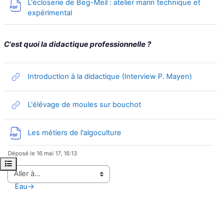
L'écloserie de Beg-Meil : atelier marin technique et
Fichier
expérimental
C'est quoi la didactique professionnelle ?
URL
Introduction à la didactique (Interview P. Mayen)
URL
L'élévage de moules sur bouchot
Fichier
Les métiers de l'algoculture
Déposé le 16 mai 17, 16:13
Ouvrir l’index du cours
Eau
→