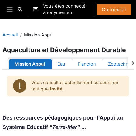
Passer au contenu principal
Vous êtes connecté
Connexion
Activer/désactiver la saisie de recherche
anonymement
Panneau latéral
Accueil
Mission Appui
Aquaculture et Développement Durable
Résumé de section
Mission Appui
Eau
Plancton
Zootechnie
Vous consultez actuellement ce cours en
tant que
Invité
.
Des
ressources pédagogiques pour l'Appui au
Système Educatif
"Terre-Mer"
...