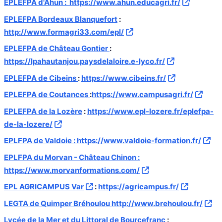
EPLEFPA d'Ahun :
https://www.ahun.educagri.fr/
EPLEFPA Bordeaux Blanquefort
:
http://www.formagri33.com/epl/
EPLEFPA de Château Gontier
:
https://lpahautanjou.paysdelaloire.e-lyco.fr/
EPLEFPA de Cibeins
:
https://www.cibeins.fr/
EPLEFPA de Coutances
:
https://www.campusagri.fr/
EPLEFPA de la Lozère
:
https://www.epl-lozere.fr/eplefpa-
de-la-lozere/
EPLFPA de Valdoie :
https://www.valdoie-formation.fr/
EPLFPA du Morvan - Château Chinon :
https://www.morvanformations.com/
EPL AGRICAMPUS Var
:
https://agricampus.fr/
LEGTA de Quimper Bréhoulou
http://www.brehoulou.fr/
Lycée de la Mer et du Littoral de Bourcefranc
: