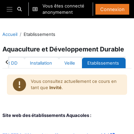
Passer au contenu principal
Vous êtes connecté
Connexion
Activer/désactiver la saisie de recherche
anonymement
Panneau latéral
Accueil
Etablissements
Aquaculture et Développement Durable
Résumé de section
ole et DD
Installation
Veille
Etablissements
Vous consultez actuellement ce cours en
tant que
Invité
.
Site web des établissements Aquacoles :