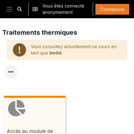
Passer au contenu principal
Vous êtes connecté
Connexion
Activer/désactiver la saisie de recherche
anonymement
Panneau latéral
Traitements thermiques
Vous consultez actuellement ce cours en
tant que
Invité
.
Accès au module de