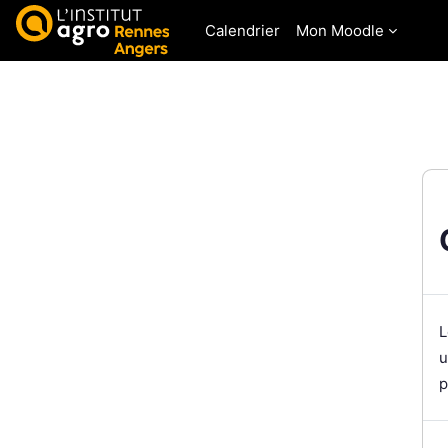
Passer au contenu principal
Calendrier
Mon Moodle
L
u
p