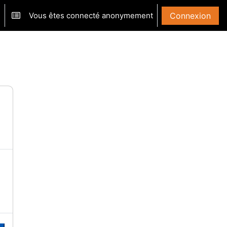
Vous êtes connecté anonymement
Connexion
ver/désactiver la saisie de recherche