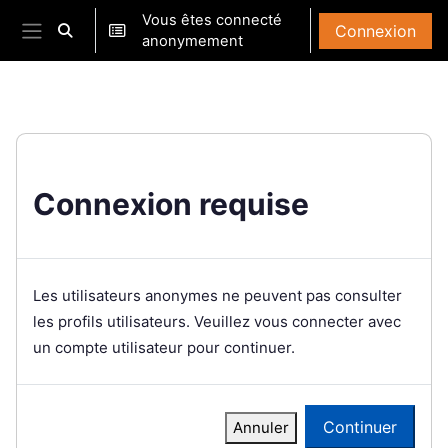
Passer au contenu principal
Vous êtes connecté
Connexion
Activer/désactiver la saisie de recherche
anonymement
Panneau latéral
Connexion requise
Les utilisateurs anonymes ne peuvent pas consulter
les profils utilisateurs. Veuillez vous connecter avec
un compte utilisateur pour continuer.
Continuer
Annuler