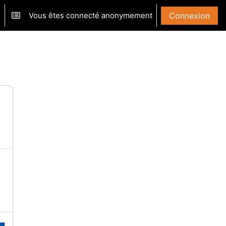
Vous êtes connecté anonymement
Connexion
ver/désactiver la saisie de recherche