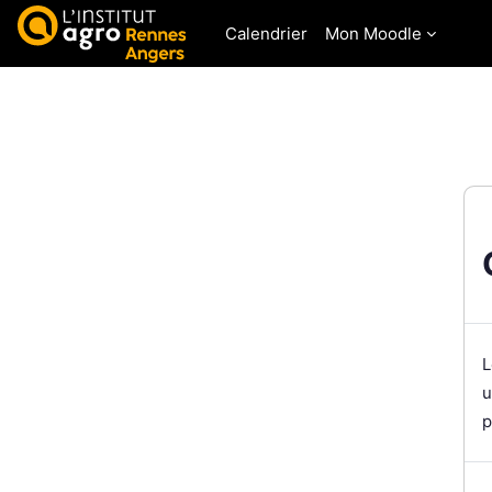
Passer au contenu principal
Calendrier
Mon Moodle
L
u
p