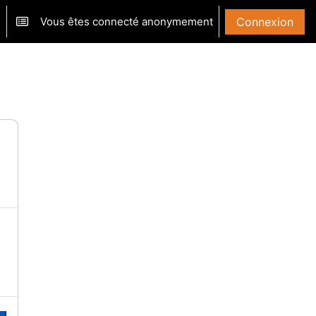
Vous êtes connecté anonymement
Connexion
ver/désactiver la saisie de recherche