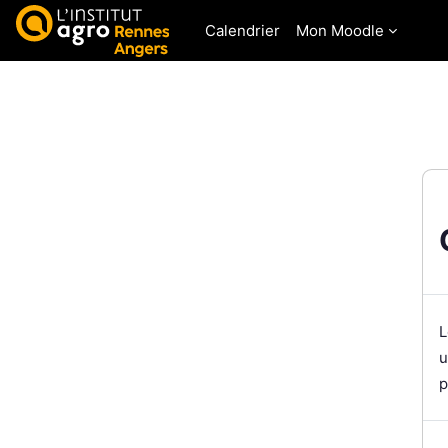
Passer au contenu principal
Calendrier
Mon Moodle
L
u
p