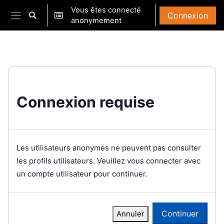
Passer au contenu principal
Vous êtes connecté
Connexion
Activer/désactiver la saisie de recherche
anonymement
Panneau latéral
Connexion requise
Les utilisateurs anonymes ne peuvent pas consulter
les profils utilisateurs. Veuillez vous connecter avec
un compte utilisateur pour continuer.
Continuer
Annuler