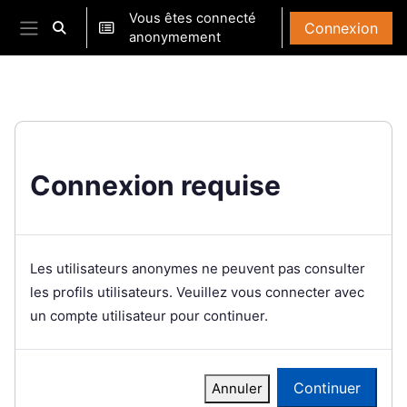
Passer au contenu principal
Vous êtes connecté
Connexion
Activer/désactiver la saisie de recherche
anonymement
Panneau latéral
Connexion requise
Les utilisateurs anonymes ne peuvent pas consulter
les profils utilisateurs. Veuillez vous connecter avec
un compte utilisateur pour continuer.
Continuer
Annuler