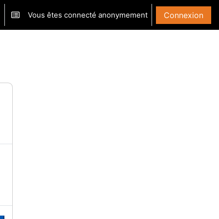
Vous êtes connecté anonymement
Connexion
ver/désactiver la saisie de recherche