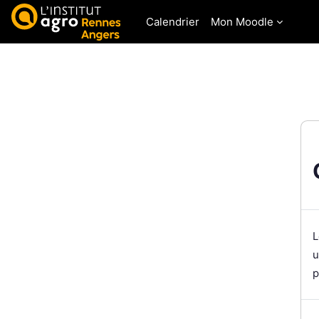
Passer au contenu principal
Calendrier
Mon Moodle
L
u
p