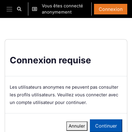
Passer au contenu principal
Vous êtes connecté
Connexion
Activer/désactiver la saisie de recherche
anonymement
Panneau latéral
Connexion requise
Les utilisateurs anonymes ne peuvent pas consulter
les profils utilisateurs. Veuillez vous connecter avec
un compte utilisateur pour continuer.
Continuer
Annuler