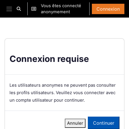
Passer au contenu principal
Vous êtes connecté
Connexion
Activer/désactiver la saisie de recherche
anonymement
Panneau latéral
Connexion requise
Les utilisateurs anonymes ne peuvent pas consulter
les profils utilisateurs. Veuillez vous connecter avec
un compte utilisateur pour continuer.
Continuer
Annuler