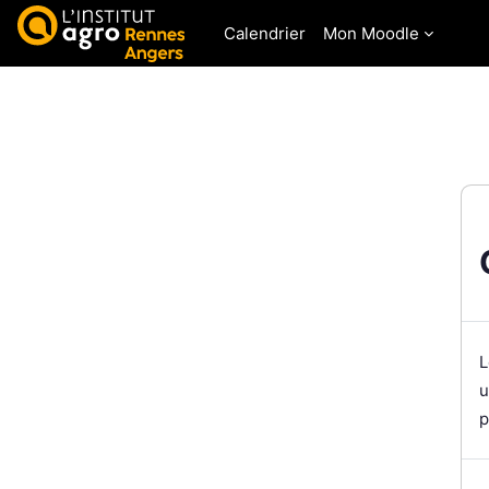
Passer au contenu principal
Calendrier
Mon Moodle
L
u
p