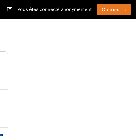
Vous êtes connecté anonymement
Connexion
ver/désactiver la saisie de recherche