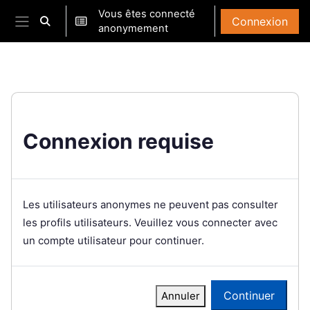
Passer au contenu principal
Vous êtes connecté
Connexion
Activer/désactiver la saisie de recherche
anonymement
Panneau latéral
Connexion requise
Les utilisateurs anonymes ne peuvent pas consulter
les profils utilisateurs. Veuillez vous connecter avec
un compte utilisateur pour continuer.
Continuer
Annuler