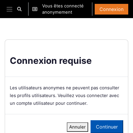
Passer au contenu principal
Vous êtes connecté
Connexion
Activer/désactiver la saisie de recherche
anonymement
Panneau latéral
Connexion requise
Les utilisateurs anonymes ne peuvent pas consulter
les profils utilisateurs. Veuillez vous connecter avec
un compte utilisateur pour continuer.
Continuer
Annuler