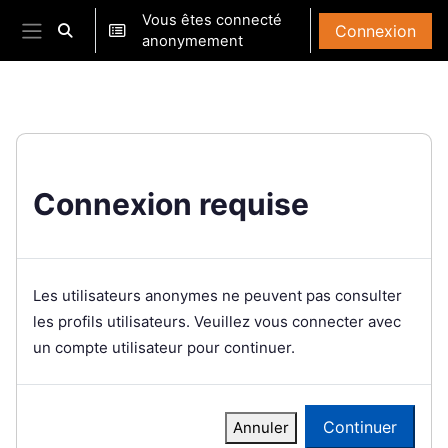
Passer au contenu principal
Vous êtes connecté
Connexion
Activer/désactiver la saisie de recherche
anonymement
Panneau latéral
Connexion requise
Les utilisateurs anonymes ne peuvent pas consulter
les profils utilisateurs. Veuillez vous connecter avec
un compte utilisateur pour continuer.
Continuer
Annuler