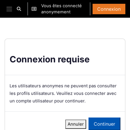
Passer au contenu principal
Vous êtes connecté
Connexion
Activer/désactiver la saisie de recherche
anonymement
Panneau latéral
Connexion requise
Les utilisateurs anonymes ne peuvent pas consulter
les profils utilisateurs. Veuillez vous connecter avec
un compte utilisateur pour continuer.
Continuer
Annuler