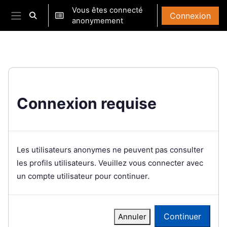
Passer au contenu principal
Vous êtes connecté
Connexion
Activer/désactiver la saisie de recherche
anonymement
Panneau latéral
Connexion requise
Les utilisateurs anonymes ne peuvent pas consulter
les profils utilisateurs. Veuillez vous connecter avec
un compte utilisateur pour continuer.
Continuer
Annuler