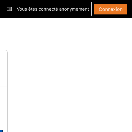
Vous êtes connecté anonymement
Connexion
ver/désactiver la saisie de recherche