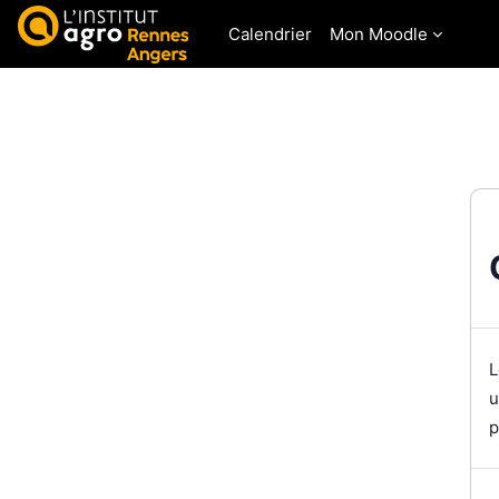
Passer au contenu principal
Calendrier
Mon Moodle
L
u
p