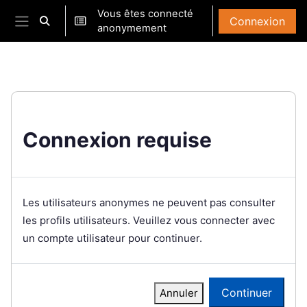
Passer au contenu principal
Vous êtes connecté
Connexion
Activer/désactiver la saisie de recherche
anonymement
Panneau latéral
Connexion requise
Les utilisateurs anonymes ne peuvent pas consulter
les profils utilisateurs. Veuillez vous connecter avec
un compte utilisateur pour continuer.
Continuer
Annuler