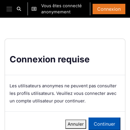
Passer au contenu principal
Vous êtes connecté
Connexion
Activer/désactiver la saisie de recherche
anonymement
Panneau latéral
Connexion requise
Les utilisateurs anonymes ne peuvent pas consulter
les profils utilisateurs. Veuillez vous connecter avec
un compte utilisateur pour continuer.
Continuer
Annuler