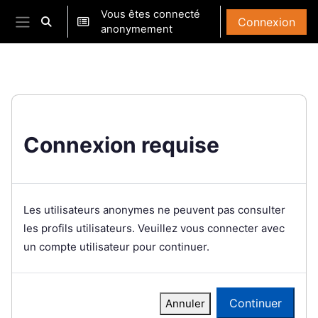
Passer au contenu principal
Vous êtes connecté
Connexion
Activer/désactiver la saisie de recherche
anonymement
Panneau latéral
Connexion requise
Les utilisateurs anonymes ne peuvent pas consulter
les profils utilisateurs. Veuillez vous connecter avec
un compte utilisateur pour continuer.
Continuer
Annuler