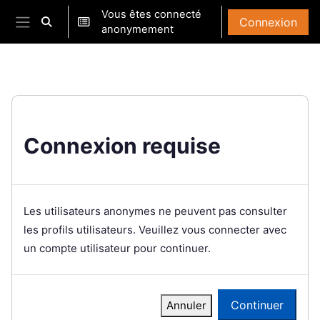
Passer au contenu principal
Vous êtes connecté
Connexion
Activer/désactiver la saisie de recherche
anonymement
Panneau latéral
Connexion requise
Les utilisateurs anonymes ne peuvent pas consulter
les profils utilisateurs. Veuillez vous connecter avec
un compte utilisateur pour continuer.
Continuer
Annuler