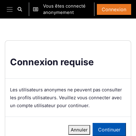
Passer au contenu principal
Vous êtes connecté
Connexion
Activer/désactiver la saisie de recherche
anonymement
Panneau latéral
Connexion requise
Les utilisateurs anonymes ne peuvent pas consulter
les profils utilisateurs. Veuillez vous connecter avec
un compte utilisateur pour continuer.
Continuer
Annuler