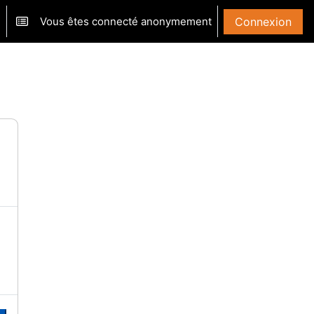
Vous êtes connecté anonymement
Connexion
ver/désactiver la saisie de recherche