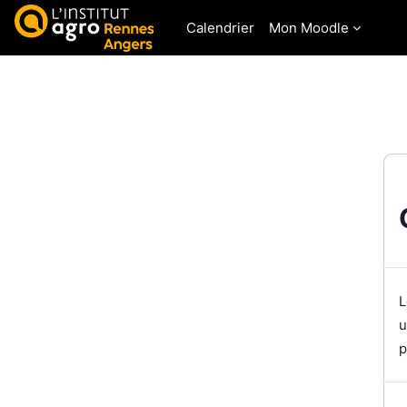
Passer au contenu principal
Calendrier
Mon Moodle
L
u
p