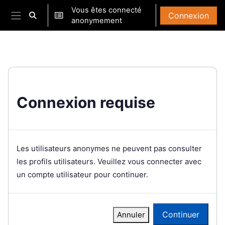
Passer au contenu principal
Vous êtes connecté
Connexion
Activer/désactiver la saisie de recherche
anonymement
Panneau latéral
Connexion requise
Les utilisateurs anonymes ne peuvent pas consulter
les profils utilisateurs. Veuillez vous connecter avec
un compte utilisateur pour continuer.
Continuer
Annuler