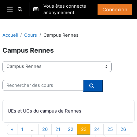
Passer au contenu principal
Vous êtes connecté
Connexion
Activer/désactiver la saisie de recherche
anonymement
Panneau latéral
Accueil
Cours
Campus Rennes
Campus Rennes
Catégories de cours
Rechercher des cours
Rechercher des co
UEs et UCs du campus de Rennes
Page précédente
Page 1
Page 20
Page 21
Page 22
Page 23
Page 24
Page 25
Page
«
1
…
20
21
22
23
24
25
26