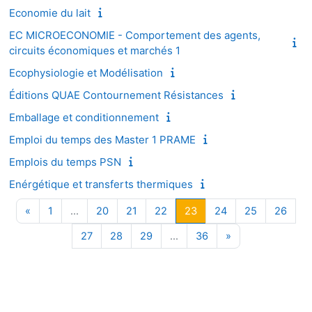
Economie du lait
EC MICROECONOMIE - Comportement des agents,
circuits économiques et marchés 1
Ecophysiologie et Modélisation
Éditions QUAE Contournement Résistances
Emballage et conditionnement
Emploi du temps des Master 1 PRAME
Emplois du temps PSN
Enérgétique et transferts thermiques
Page précédente
Page 1
Page 20
Page 21
Page 22
Page 23
Page 24
Page 25
Page
«
1
…
20
21
22
23
24
25
26
Page 27
Page 28
Page 29
Page 36
Page suivante
27
28
29
…
36
»