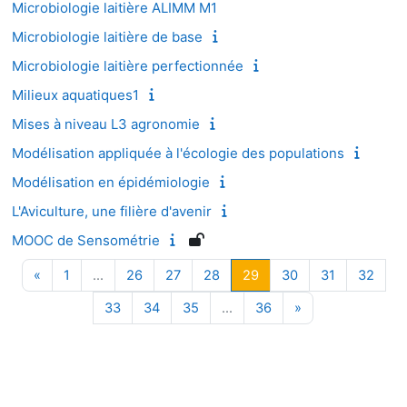
Microbiologie laitière ALIMM M1
Microbiologie laitière de base
Microbiologie laitière perfectionnée
Milieux aquatiques1
Mises à niveau L3 agronomie
Modélisation appliquée à l'écologie des populations
Modélisation en épidémiologie
L'Aviculture, une filière d'avenir
MOOC de Sensométrie
Page précédente
Page 1
Page 26
Page 27
Page 28
Page 29
Page 30
Page 31
Page
«
1
…
26
27
28
29
30
31
32
Page 33
Page 34
Page 35
Page 36
Page suivante
33
34
35
…
36
»