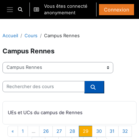
Passer au contenu principal
Vous êtes connecté
Connexion
Activer/désactiver la saisie de recherche
anonymement
Panneau latéral
Accueil
Cours
Campus Rennes
Campus Rennes
Catégories de cours
Rechercher des cours
Rechercher des co
UEs et UCs du campus de Rennes
Page précédente
Page 1
Page 26
Page 27
Page 28
Page 29
Page 30
Page 31
Page
«
1
…
26
27
28
29
30
31
32