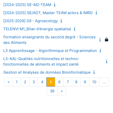
[2024-2025] GE-M2-TEAM
[2024-2025] GE/ADT, Master TEAM actors & IMRD
[2025-2026] S9 - Agroecology
TELENVI M1_Bilan d'énergie spatialisé
Formation enseignants du second degré - Sciences
des Aliments
L3 Apprentissage - Algorithmique et Programmation
L3-AAL-Qualités nutritionnelles et techno-
fonctionnelles de aliments et impact santé
Gestion et Analyses de données Bioinformatique
Page précédente
Page 1
Page 2
Page 3
Page 4
Page 5
Page 6
Page 7
Page 8
Page 9
Page 10
«
1
2
3
4
5
6
7
8
9
10
…
Page 36
Page suivante
36
»