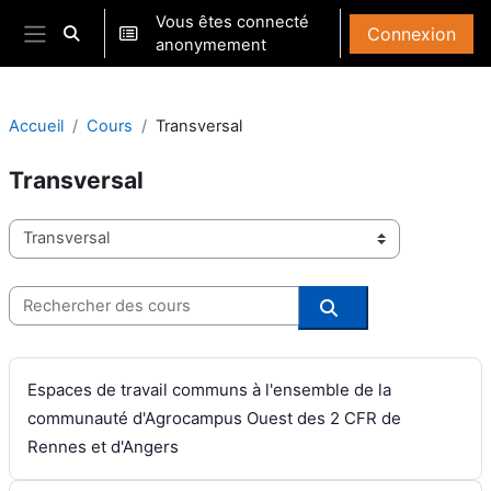
Passer au contenu principal
Vous êtes connecté
Connexion
Activer/désactiver la saisie de recherche
anonymement
Panneau latéral
Accueil
Cours
Transversal
Transversal
Catégories de cours
Rechercher des cours
Rechercher des co
Espaces de travail communs à l'ensemble de la
communauté d'Agrocampus Ouest des 2 CFR de
Rennes et d'Angers