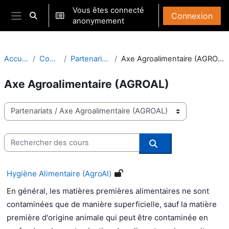
Passer au contenu principal
Vous êtes connecté
Connexion
Activer/désactiver la saisie de recherche
anonymement
Panneau latéral
Accueil
Cours
Partenariats
Axe Agroalimentaire (AGROAL)
Axe Agroalimentaire (AGROAL)
Catégories de cours
Rechercher des cours
Rechercher des co
Hygiène Alimentaire (AgroAl)
En général, les matières premières alimentaires ne sont
contaminées que de manière superficielle, sauf la matière
première d'origine animale qui peut être contaminée en