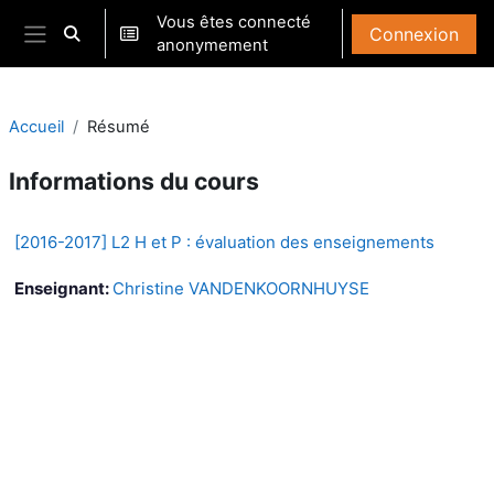
Passer au contenu principal
Vous êtes connecté
Connexion
Activer/désactiver la saisie de recherche
anonymement
Panneau latéral
Accueil
Résumé
Informations du cours
[2016-2017] L2 H et P : évaluation des enseignements
Enseignant:
Christine VANDENKOORNHUYSE