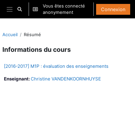
Passer au contenu principal
Vous êtes connecté
Connexion
Activer/désactiver la saisie de recherche
anonymement
Panneau latéral
Accueil
Résumé
Informations du cours
[2016-2017] M1P : évaluation des enseignements
Enseignant:
Christine VANDENKOORNHUYSE