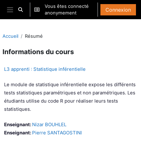
Passer au contenu principal
Vous êtes connecté
Connexion
Activer/désactiver la saisie de recherche
anonymement
Panneau latéral
Accueil
Résumé
Informations du cours
L3 apprenti : Statistique inférentielle
Le module de statistique inférentielle expose les différents
tests statistiques paramétriques et non paramétriques. Les
étudiants utilise du code R pour réaliser leurs tests
statistiques.
Enseignant:
Nizar BOUHLEL
Enseignant:
Pierre SANTAGOSTINI