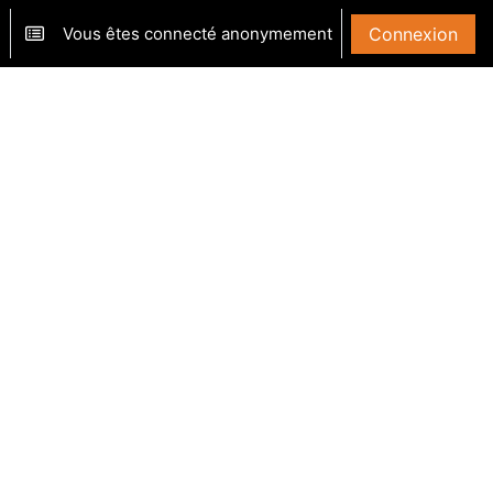
Vous êtes connecté anonymement
Connexion
ver/désactiver la saisie de recherche