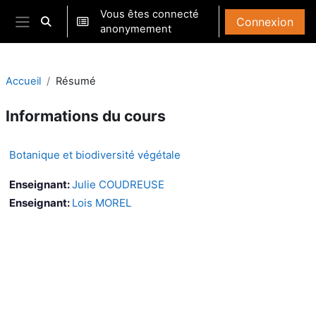
Passer au contenu principal
Vous êtes connecté
Connexion
Activer/désactiver la saisie de recherche
anonymement
Panneau latéral
Accueil
Résumé
Informations du cours
Botanique et biodiversité végétale
Enseignant:
Julie COUDREUSE
Enseignant:
Lois MOREL