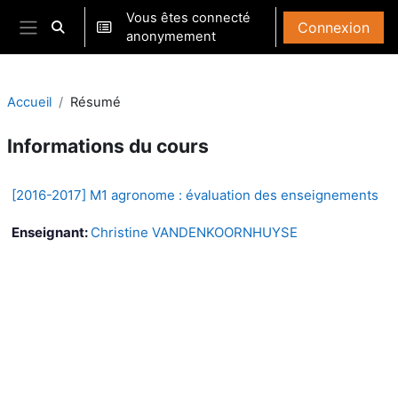
Passer au contenu principal
Vous êtes connecté
Connexion
Activer/désactiver la saisie de recherche
anonymement
Panneau latéral
Accueil
Résumé
Informations du cours
[2016-2017] M1 agronome : évaluation des enseignements
Enseignant:
Christine VANDENKOORNHUYSE