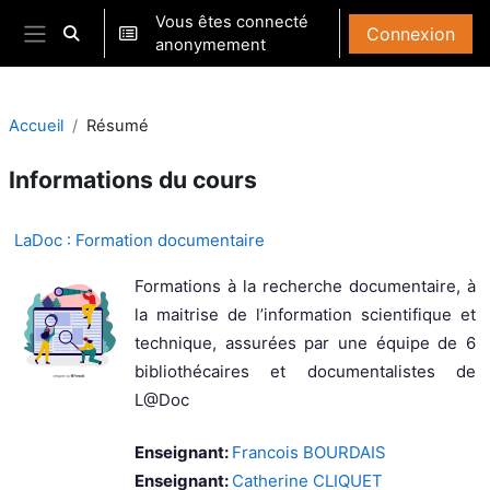
Passer au contenu principal
Vous êtes connecté
Connexion
Activer/désactiver la saisie de recherche
anonymement
Panneau latéral
Accueil
Résumé
Informations du cours
LaDoc : Formation documentaire
Formations à la recherche documentaire, à
la maitrise de l’information scientifique et
technique, assurées par une équipe de 6
bibliothécaires et documentalistes de
L@Doc
Enseignant:
Francois BOURDAIS
Enseignant:
Catherine CLIQUET