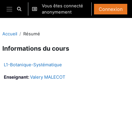
Passer au contenu principal
Vous êtes connecté
Connexion
Activer/désactiver la saisie de recherche
anonymement
Panneau latéral
Accueil
Résumé
Informations du cours
L1-Botanique-Systématique
Enseignant:
Valery MALECOT