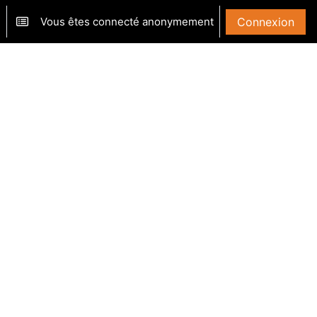
Vous êtes connecté anonymement
Connexion
ver/désactiver la saisie de recherche