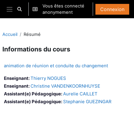
Passer au contenu principal
Vous êtes connecté
Connexion
Activer/désactiver la saisie de recherche
anonymement
Panneau latéral
Accueil
Résumé
Informations du cours
animation de réunion et conduite du changement
Enseignant:
Thierry NOGUES
Enseignant:
Christine VANDENKOORNHUYSE
Assistant(e) Pédagogique:
Aurelie CAILLET
Assistant(e) Pédagogique:
Stephanie GUEZINGAR