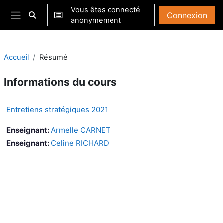
Passer au contenu principal
Vous êtes connecté
Connexion
Activer/désactiver la saisie de recherche
anonymement
Panneau latéral
Accueil
Résumé
Informations du cours
Entretiens stratégiques 2021
Enseignant:
Armelle CARNET
Enseignant:
Celine RICHARD