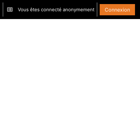
Vous êtes connecté anonymement
Connexion
ver/désactiver la saisie de recherche