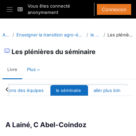
Passer au contenu principal
Vous êtes connecté
Connexion
anonymement
Panneau latéral
Accueil
Enseigner la transition agro-écologique en équipe pluridisciplinaire
le séminaire
Les plénières du séminaire
Les plénières du séminaire
Livre
Plus
Résumé de section
s-actions des équipes
le séminaire
aller plus loin
Conditions d’achèvement
A Lainé, C Abel-Coindoz