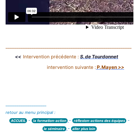
__________________________________________________________
<<
Intervention précédente :
S. de Tourdonnet
intervention suivante :
P. Mayen
>>
______________________
retour au menu principal :
-
-
-
ACCUEIL
la formation-action
réflexion-actions des équipes
-
le séminaire
aller plus loin