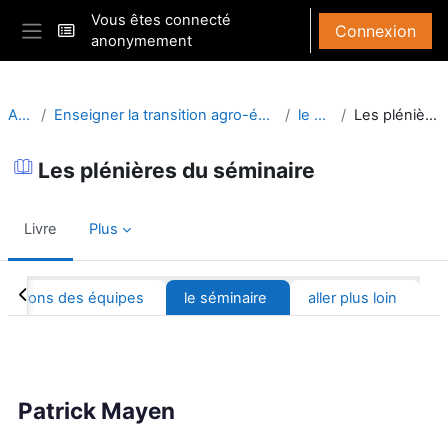
Passer au contenu principal
Vous êtes connecté
Connexion
anonymement
Panneau latéral
Accueil
Enseigner la transition agro-écologique en équipe pluridisciplinaire
le séminaire
Les plénières du séminaire
Les plénières du séminaire
Livre
Plus
Résumé de section
s-actions des équipes
le séminaire
aller plus loin
Conditions d’achèvement
Patrick Mayen