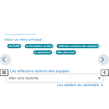
______________________
retour au menu principal :
-
-
-
ACCUEIL
la formation-action
réflexion-actions des équipes
-
le séminaire
aller plus loin
← Les réflexions-actions des équipes
Ouvrir l’index du cours
Ouvr
Aller vers l’activité
Les ateliers du séminaire →