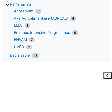
Partenariats
Agreenium
5
Axe Agroalimentaire (AGROAL)
4
ELLS
1
Erasmus Intensive Programmes
9
ENVAM
7
UVED
2
Bac à sable
15
Ouvr