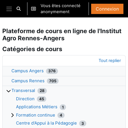
Passer au contenu principal
Vous êtes connecté
Connexion
Activer/désactiver la saisie de recherche
anonymement
Panneau latéral
Plateforme de cours en ligne de l'Institut
Agro Rennes-Angers
Catégories de cours
Tout replier
Campus Angers
376
Campus Rennes
705
Transversal
28
Direction
45
Applications Métiers
1
Formation continue
4
Centre d'Appui à la Pédagogie
3