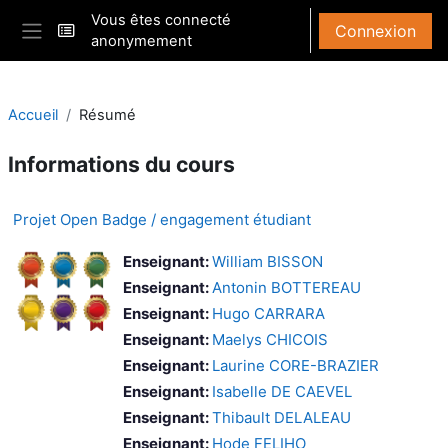
Passer au contenu principal
Vous êtes connecté
Connexion
anonymement
Panneau latéral
Accueil
Résumé
Informations du cours
Projet Open Badge / engagement étudiant
Enseignant:
William BISSON
Enseignant:
Antonin BOTTEREAU
Enseignant:
Hugo CARRARA
Enseignant:
Maelys CHICOIS
Enseignant:
Laurine CORE-BRAZIER
Enseignant:
Isabelle DE CAEVEL
Enseignant:
Thibault DELALEAU
Enseignant:
Hode FELIHO