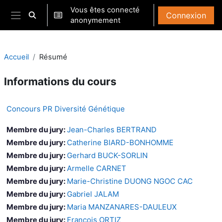
Passer au contenu principal
Vous êtes connecté
Connexion
Activer/désactiver la saisie de recherche
anonymement
Panneau latéral
Accueil
Résumé
Informations du cours
Concours PR Diversité Génétique
Membre du jury:
Jean-Charles BERTRAND
Membre du jury:
Catherine BIARD-BONHOMME
Membre du jury:
Gerhard BUCK-SORLIN
Membre du jury:
Armelle CARNET
Membre du jury:
Marie-Christine DUONG NGOC CAC
Membre du jury:
Gabriel JALAM
Membre du jury:
Maria MANZANARES-DAULEUX
Membre du jury:
Francois ORTIZ