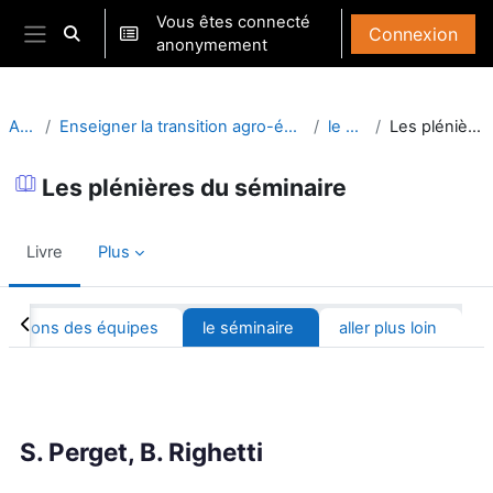
Passer au contenu principal
Vous êtes connecté
Connexion
Activer/désactiver la saisie de recherche
anonymement
Panneau latéral
Accueil
Enseigner la transition agro-écologique en équipe pluridisciplinaire
le séminaire
Les plénières du séminaire
Les plénières du séminaire
Livre
Plus
Résumé de section
s-actions des équipes
le séminaire
aller plus loin
Conditions d’achèvement
S. Perget, B. Righetti