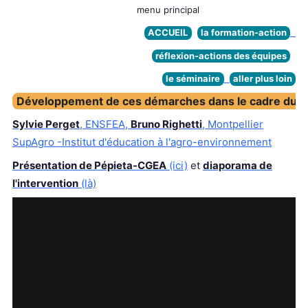
menu principal
ACCUEIL
la formation-action
réflexion-actions des équipes
le séminaire
aller plus loin
Développement de ces démarches dans le cadre du 
Sylvie Perget
, ENSFEA,
Bruno Righetti
, Montpellier
SupAgro -Institut d'éducation à l'agro-environnement
Présentation de Pépieta-CGEA
(ici)
et
diaporama de
l'intervention
(là)